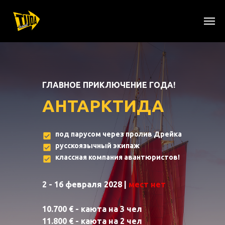
ГЛАВНОЕ ПРИКЛЮЧЕНИЕ ГОДА!
АНТАРКТИДА
под парусом через пролив Дрейка
русскоязычный экипаж
классная компания авантюристов!
2 - 16 февраля 2028 |
мест нет
10.700
€ - каюта на 3 чел
11.800
€ - каюта на 2 чел