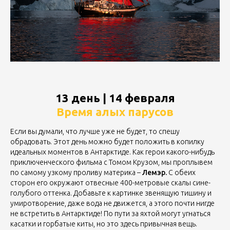
13 день | 14 февраля
Время алых парусов
Если вы думали, что лучше уже не будет, то спешу
обрадовать. Этот день можно будет положить в копилку
идеальных моментов в Антарктиде. Как герои какого-нибудь
приключенческого фильма с Томом Крузом, мы проплывем
по самому узкому проливу материка –
Лемэр.
С обеих
сторон его окружают отвесные 400-метровые скалы сине-
голубого оттенка. Добавьте к картинке звенящую тишину и
умиротворение, даже вода не движется, а этого почти нигде
не встретить в Антарктиде! По пути за яхтой могут угнаться
касатки и горбатые киты, но это здесь привычная вещь.