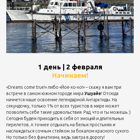
1 день | 2 февраля
Начинаем!
«Dreams come true!» либо «Йоe-хо-хо!» – скажу я вам при
встрече в самом южном городе мира
Ушуайе
! Отсюда
начнется наше освоение легендарной Антарктиды. На
секундочку, только 1% от всех туристов в мире может
позволить себе такие удовольствия. Рад, что и ты можешь :)
Сегодня будем приходить в себя от эмоций и длительных
перелетов. А точнее отдыхать на белых простынях и
наслаждаться сочным стейком за бокалом красного сухого.
Но только без фанатизма, ведь завтра в дорогу!