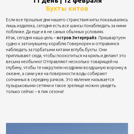
11 день | 12 февраля
Бухты китов
Если все прошлые дни нашего странствия киты показывались
лишь издалека, сегодня есть все шансы понаблюдать за ними
поближе. Да еще и в не самых обычных условиях.
Итак, сегодня наша цель –
остров Энтерпрайз
. Пришвартуем
судно к затонувшему кораблю Говернорен и отправимся
наблюдать за горбатыми китами вглубь бухты. Они
приплывают сюда, чтобы поохотиться на криль и делают это
весьма необычно! Отправляют несколько товарищей на
глубину, чтобы те накрутили ноздрями воздушную воронку в
океане, а сами уже на поверхности воды собирают
согнанных в середину рачков. Это явление называется
пузырьковыми сетями и такое зрелище можно увидеть
только сейчас – в пик сезона!