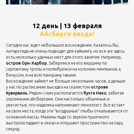
12 день | 13 февраля
Айсберги везде!
Сегодня нас ждет небольшое восхождение. Казалось бы,
Антарктида не очень подходит для хайкинга, но все же здесь
есть несколько удачных мест для этого занятия. Например,
остров Орн-Харбор.
Заберемся на его вершину по
серпантину тропы и полюбуемся на колонию пингвинов а,
бонусом, и на всю панораму гавани.
Восхождение займет не больше нескольких часов, а дальше
у нас по расписанию высадка на скалистом
острове
Кувервиль.
Рядом с ним располагается
бухта Неко
, забитая
огромными айсбергами. Они настолько объемные и
увесистые, что издалека напоминают пенопласт. Все встает
на свои места, когда эти “воздушные” глыбы откалываются от
основной массы. Махины льда со звуком пушечного
выстрела падают в океан и оглушают пространство на пару
секунд.