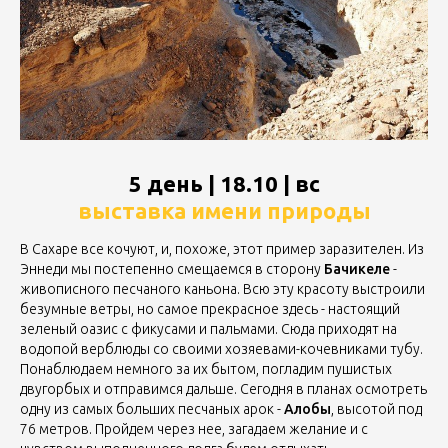
5 день | 18.10 | вс
выставка имени природы
В Сахаре все кочуют, и, похоже, этот пример заразителен. Из
Эннеди мы постепенно смещаемся в сторону
Бачикеле
-
живописного песчаного каньона. Всю эту красоту выстроили
безумные ветры, но самое прекрасное здесь - настоящий
зеленый оазис с фикусами и пальмами. Сюда приходят на
водопой верблюды со своими хозяевами-кочевниками тубу.
Понаблюдаем немного за их бытом, погладим пушистых
двугорбых и отправимся дальше. Сегодня в планах осмотреть
одну из самых больших песчаных арок -
Алобы
, высотой под
76 метров. Пройдем через нее, загадаем желание и с