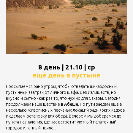
8 день | 21.10 | ср
ещё день в пустыне
Просыпаемся рано утром, чтобы отведать шикардосный
пустынный завтрак от личного шефа. Без излишеств, но
вкусно и сытно - как раз то, что нужно для Сахары. Сегодня
продолжаем наше шествие
в Абеше
. По пути заедем еще в
несколько живописных песчаных локаций ради ярких кадров
и сделаем остановку для обеда. Вечером мы доберемся до
пункта назначения, где нас встретит уютный палаточный
городок и теплый ночлег.