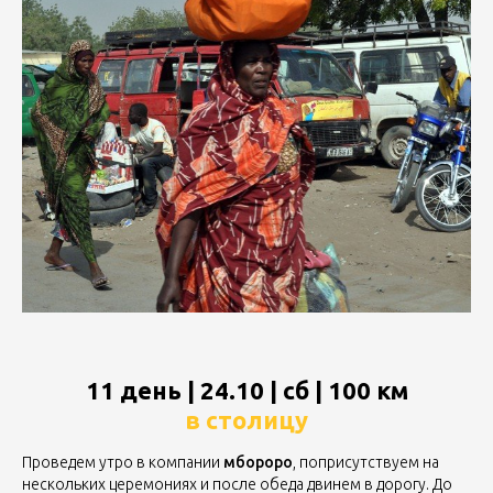
11 день | 24.10 | сб | 100 км
в столицу
Проведем утро в компании
мбороро
, поприсутствуем на
нескольких церемониях и после обеда двинем в дорогу. До