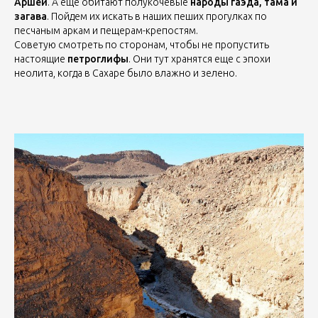
Аршей
. А еще обитают полукочевые
народы гаэда, тама и
загава
. Пойдем их искать в наших пеших прогулках по
песчаным аркам и пещерам-крепостям.
Советую смотреть по сторонам, чтобы не пропустить
настоящие
петроглифы
. Они тут хранятся еще с эпохи
неолита, когда в Сахаре было влажно и зелено.