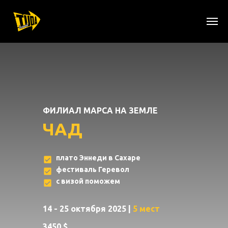
ФИЛИАЛ МАРСА НА ЗЕМЛЕ
ЧАД
плато Эннеди в Сахаре
фестиваль Геревол
с визой поможем
14 - 25 октября 2025 |
5 мест
3450 $