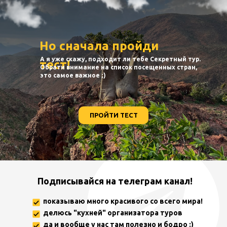
Но сначала пройди
А я уже скажу, подходит ли тебе Секретный тур.
тест!
Обрати внимание на список посещенных стран,
это самое важное ;)
ПРОЙТИ ТЕСТ
Подписывайся на телеграм канал!
показываю много красивого со всего мира!
делюсь "кухней" организатора туров
да и вообще у нас там полезно и бодро :)